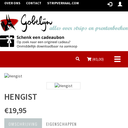
OVER ONS
CONTACT
STRIPVERHAAL.COM
Toggl
(€
0,00
)
naviga
HENGIST
€19,95
OMSCHRIJVING
EIGENSCHAPPEN