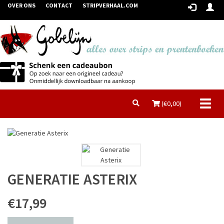
OVER ONS
CONTACT
STRIPVERHAAL.COM
Toggl
(€
0,00
)
naviga
GENERATIE ASTERIX
€17,99