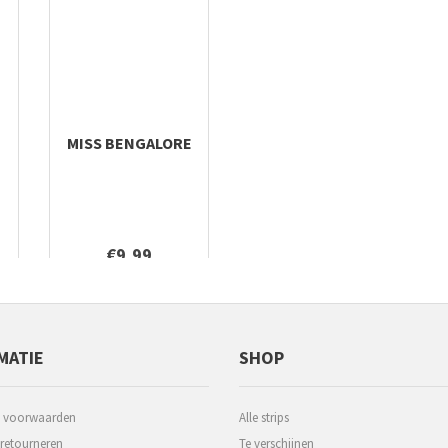
MISS BENGALORE
€9,99
MATIE
SHOP
 voorwaarden
Alle strips
 retourneren
Te verschijnen