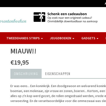
TWEEDEHANDS STRIPS
JEUGDBOEKEN
GADGETS
MIAUW!!
€19,95
OMSCHRIJVING
EIGENSCHAPPEN
Er was eens... Een koninkrijk. Een doodgewoon en welvarend koninkr
boeman, een molenaar, zijn vrouw en zonen, boeren... Kortom, een ko
alles op z'n kop werd gezet, de rollen omgedraaid werden, vrede en
verwoesting. En de verantwoordelijke voor die ommezwaai was slech