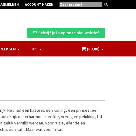
AANMELDEN
ACCOUNT MAKEN
Schrijf je in op onze nieuwsbrief
REEKSEN
TIPS
(€
0,00
)
ijk. Het had een kasteel, een koning, een prinses, een
ninkrijk dat in harmonie leefde, vredig en gelukkig, tot
 geluk verruild werden, voor ruzie, ellende en
ts één kat... Maar wat voor 'n kat!