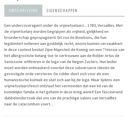
OMSCHRIJVING
EIGENSCHAPPEN
Een undercoveragent onder de vrijmetselaars... 1780, Versailles. Met
de vrijmetselarij worden begrippen als vrijheid, gelijkheid en
broederschap gepropageerd. Dit zou de Bourbons, die hun
legitimiteit ontlenen aan goddelijk recht, enorm kunnen verzwakken!
In deze context besluit Zijne Majesteit de Koning om een ??missie van
het allergrootste belang toe te vertrouwen aan de Ridder Artus de
Senissone: infiltreren in de loge van de Negen Zusters. Hun leider
moet worden ontmaskerd voordat deze subversieve ideeën de
gevestigde orde verstoren. De ridder doet zich voor als een
humanistische komiek en sluit zich aan bij de loge. Maar tijdens een
vrijmetselaarsfeest ontstaat het vermoeden dat een lid van de
koninklijke familie in het geheim in deze kring werkt! Een fascinerend
dubbelonderzoek dat ons van de prachtige salons van Versaillles
naar de catacomben voert...