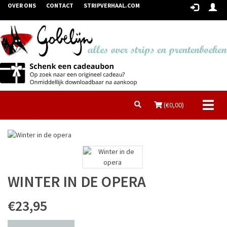
OVER ONS
CONTACT
STRIPVERHAAL.COM
Toggl
(€
0,00
)
naviga
WINTER IN DE OPERA
€23,95