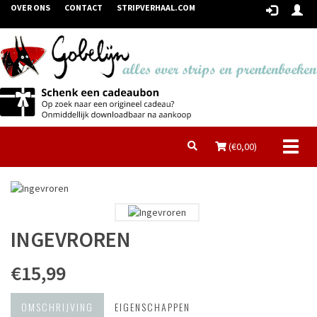
OVER ONS
CONTACT
STRIPVERHAAL.COM
Toggl
(€
0,00
)
naviga
INGEVROREN
€15,99
OMSCHRIJVING
EIGENSCHAPPEN