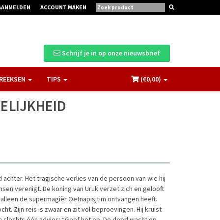
AANMELDEN
ACCOUNT MAKEN
Schrijf je in op onze nieuwsbrief
REEKSEN
TIPS
(€
0,00
)
ELIJKHEID
achter. Het tragische verlies van de persoon van wie hij
ensen verenigt. De koning van Uruk verzet zich en gelooft
at alleen de supermagiër Oetnapisjtim ontvangen heeft.
. Zijn reis is zwaar en zit vol beproevingen. Hij kruist
 slechts één advies: “Geef het op. De dood wacht op