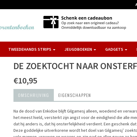
TWEEDEHANDS STRIPS
JEUGDBOEKEN
GADGETS
DE ZOEKTOCHT NAAR ONSTERF
€10,95
OMSCHRIJVING
EIGENSCHAPPEN
Na de dood van Enkidoe blijft Gilgamesj alleen, woedend en verward 
het meest hield, versterkt zijn angst voor de eindigheid die alle m
dat hij anders is, dat hij onsterfelijkheid verdient. Een geschenk d
Deze goddelijke uitverkorene wordt het doel van Gilgamesj’ zoektocht
vele mannen, vrouwen en wezens op zijn pad en allen geven ze hem