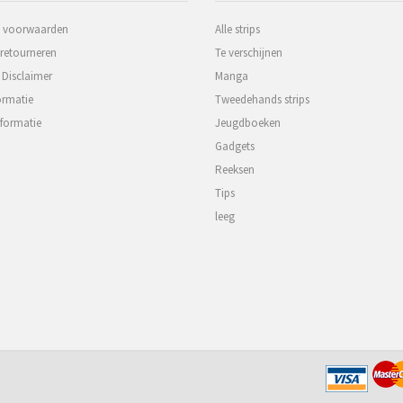
 voorwaarden
Alle strips
 retourneren
Te verschijnen
 Disclaimer
Manga
ormatie
Tweedehands strips
formatie
Jeugdboeken
Gadgets
Reeksen
Tips
leeg