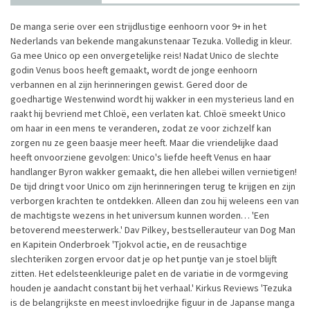
De manga serie over een strijdlustige eenhoorn voor 9+ in het
Nederlands van bekende mangakunstenaar Tezuka. Volledig in kleur.
Ga mee Unico op een onvergetelijke reis! Nadat Unico de slechte
godin Venus boos heeft gemaakt, wordt de jonge eenhoorn
verbannen en al zijn herinneringen gewist. Gered door de
goedhartige Westenwind wordt hij wakker in een mysterieus land en
raakt hij bevriend met Chloë, een verlaten kat. Chloë smeekt Unico
om haar in een mens te veranderen, zodat ze voor zichzelf kan
zorgen nu ze geen baasje meer heeft. Maar die vriendelijke daad
heeft onvoorziene gevolgen: Unico's liefde heeft Venus en haar
handlanger Byron wakker gemaakt, die hen allebei willen vernietigen!
De tijd dringt voor Unico om zijn herinneringen terug te krijgen en zijn
verborgen krachten te ontdekken. Alleen dan zou hij weleens een van
de machtigste wezens in het universum kunnen worden… 'Een
betoverend meesterwerk.' Dav Pilkey, bestsellerauteur van Dog Man
en Kapitein Onderbroek 'Tjokvol actie, en de reusachtige
slechteriken zorgen ervoor dat je op het puntje van je stoel blijft
zitten. Het edelsteenkleurige palet en de variatie in de vormgeving
houden je aandacht constant bij het verhaal.' Kirkus Reviews 'Tezuka
is de belangrijkste en meest invloedrijke figuur in de Japanse manga