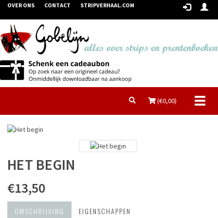
OVER ONS
CONTACT
STRIPVERHAAL.COM
Toggl
(€
0,00
)
naviga
HET BEGIN
€13,50
OMSCHRIJVING
EIGENSCHAPPEN