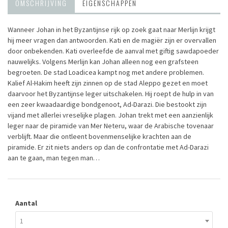
OMSCHRIJVING
EIGENSCHAPPEN
Wanneer Johan in het Byzantijnse rijk op zoek gaat naar Merlijn krijgt
hij meer vragen dan antwoorden. Kati en de magiër zijn er overvallen
door onbekenden. Kati overleefde de aanval met giftig sawdapoeder
nauwelijks. Volgens Merlijn kan Johan alleen nog een grafsteen
begroeten. De stad Loadicea kampt nog met andere problemen.
Kalief Al-Hakim heeft zijn zinnen op de stad Aleppo gezet en moet
daarvoor het Byzantijnse leger uitschakelen. Hij roept de hulp in van
een zeer kwaadaardige bondgenoot, Ad-Darazi. Die bestookt zijn
vijand met allerlei vreselijke plagen. Johan trekt met een aanzienlijk
leger naar de piramide van Mer Neteru, waar de Arabische tovenaar
verblijft. Maar die ontleent bovenmenselijke krachten aan de
piramide. Er zit niets anders op dan de confrontatie met Ad-Darazi
aan te gaan, man tegen man…
Aantal
1