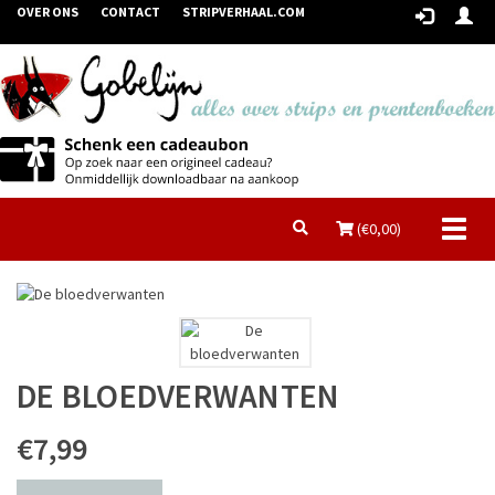
OVER ONS
CONTACT
STRIPVERHAAL.COM
Toggl
(€
0,00
)
naviga
DE BLOEDVERWANTEN
€7,99