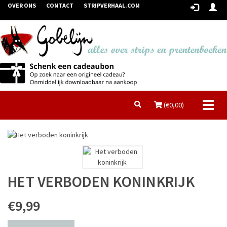
OVER ONS
CONTACT
STRIPVERHAAL.COM
Toggl
(€
0,00
)
naviga
HET VERBODEN KONINKRIJK
€9,99