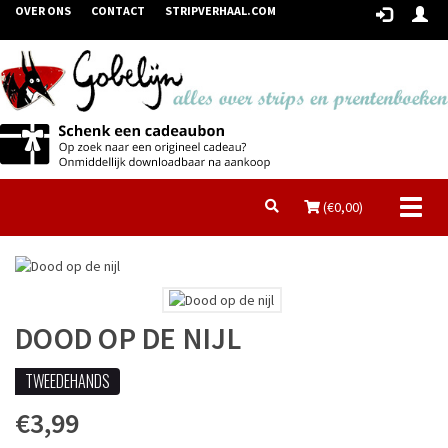
OVER ONS
CONTACT
STRIPVERHAAL.COM
Toggl
(€
0,00
)
naviga
DOOD OP DE NIJL
TWEEDEHANDS
€3,99