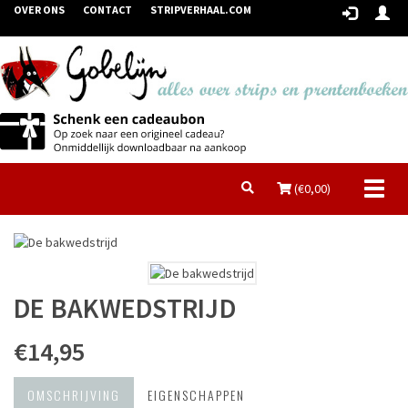
OVER ONS
CONTACT
STRIPVERHAAL.COM
Toggl
(€
0,00
)
naviga
DE BAKWEDSTRIJD
€14,95
OMSCHRIJVING
EIGENSCHAPPEN