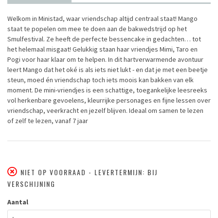
Welkom in Ministad, waar vriendschap altijd centraal staat! Mango
staat te popelen om mee te doen aan de bakwedstrijd op het
Smulfestival. Ze heeft de perfecte bessencake in gedachten… tot
het helemaal misgaat! Gelukkig staan haar vriendjes Mimi, Taro en
Pogi voor haar klaar om te helpen. In dit hartverwarmende avontuur
leert Mango dat het oké is als iets niet lukt - en dat je met een beetje
steun, moed én vriendschap toch iets moois kan bakken van elk
moment. De mini-vriendjes is een schattige, toegankelijke leesreeks
vol herkenbare gevoelens, kleurrijke personages en fijne lessen over
vriendschap, veerkracht en jezelf blijven. Ideaal om samen te lezen
of zelf te lezen, vanaf 7 jaar
NIET OP VOORRAAD - LEVERTERMIJN: BIJ
VERSCHIJNING
Aantal