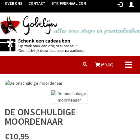
OVER ONS
CONTACT
STRIPVERHAAL.COM
Toggl
(€
0,00
)
naviga
DE ONSCHULDIGE
MOORDENAAR
€10,95