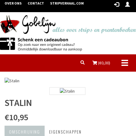
OVER ONS
CONTACT
STRIPVERHAAL.COM
Toggl
(€
0,00
)
naviga
STALIN
€10,95
OMSCHRIJVING
EIGENSCHAPPEN