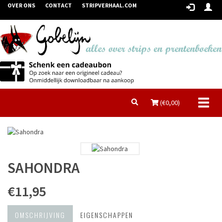
OVER ONS
CONTACT
STRIPVERHAAL.COM
Toggl
(€
0,00
)
naviga
SAHONDRA
€11,95
OMSCHRIJVING
EIGENSCHAPPEN