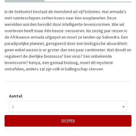
In de toekomst bestaat de mensheid uit vijf kolonies. Hun armada’s
met ruimteschepen zetten koers naar tien exoplaneten. Deze
werelden worden bevolkt door intelligente levensvormen. Wie wil
overleven heeft maar één keuze: veroveren. Na zestig jaar reizen is
de Afrikaanse armada uitgeput en moet ze landen op Sahondra. Een
paradijselijke planeet, geregeerd door een biologische absurditeit:
geen enkel wezen is er groter dan een paar centimeter. Wat doodt en
reguleert de dierlijke biomassa? Een virus? Een onbekende
levensvorm? Kenya, een geniaal bioloog, moet dit mysterie
ontrafelen, anders zal zijn volk in ballingschap sterven.
Aantal
1
SHOPPEN