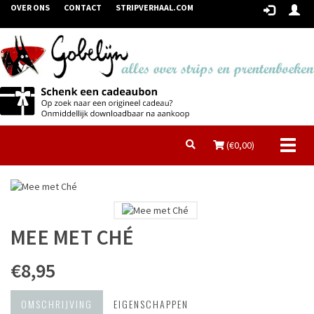
OVER ONS
CONTACT
STRIPVERHAAL.COM
Toggl
(€
0,00
)
naviga
MEE MET CHÉ
€8,95
OMSCHRIJVING
EIGENSCHAPPEN