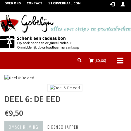
OVER ONS
CONTACT
STRIPVERHAAL.COM
Toggl
(€
0,00
)
naviga
DEEL 6: DE EED
€9,50
OMSCHRIJVING
EIGENSCHAPPEN