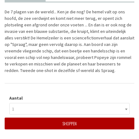
De 7 plagen van de wereld... Ken je die nog? De hemel valt op ons
hoofd, de zee verdwijnt en komt niet meer terug, er opent zich
plotseling een afgrond onder onze voeten ... En dan is er ook nog de
invasie van een blauwe substantie, die kruipt, klimt en uiteindelijk
alles verstikt! De Hemelzeiler is een sciencefictionverhaal dat aansluit
op "Spraag", maar geen vervolg daarop is. Aan boord van zijn
vreemde vliegende schip, dat een beetje een handelsschip is en
vooral een schip vol nep handelswaar, probeert Popeye zijn rommel
te verkopen en misschien wel de planeet en haar bewoners te
redden. Tweede one-shot in dezelfde sf-wereld als Spraag.
Aantal
1
SHOPPEN