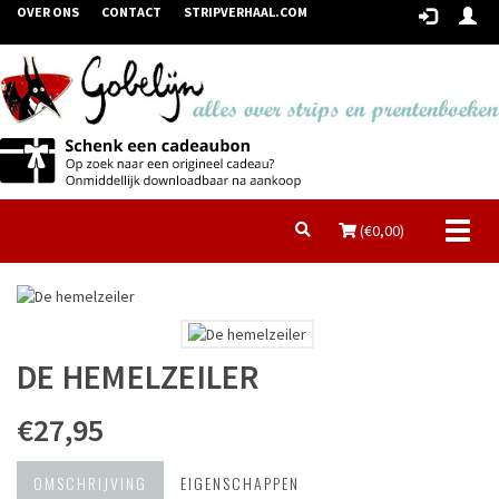
OVER ONS
CONTACT
STRIPVERHAAL.COM
Toggl
(€
0,00
)
naviga
DE HEMELZEILER
€27,95
OMSCHRIJVING
EIGENSCHAPPEN