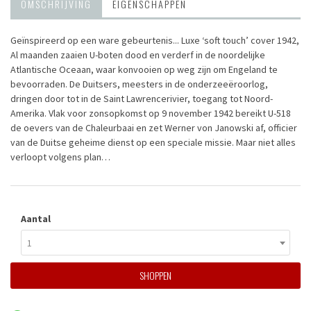
OMSCHRIJVING
EIGENSCHAPPEN
Geïnspireerd op een ware gebeurtenis... Luxe ‘soft touch’ cover 1942,
Al maanden zaaien U-boten dood en verderf in de noordelijke
Atlantische Oceaan, waar konvooien op weg zijn om Engeland te
bevoorraden. De Duitsers, meesters in de onderzeeëroorlog,
dringen door tot in de Saint Lawrencerivier, toegang tot Noord-
Amerika. Vlak voor zonsopkomst op 9 november 1942 bereikt U-518
de oevers van de Chaleurbaai en zet Werner von Janowski af, officier
van de Duitse geheime dienst op een speciale missie. Maar niet alles
verloopt volgens plan…
Aantal
1
SHOPPEN