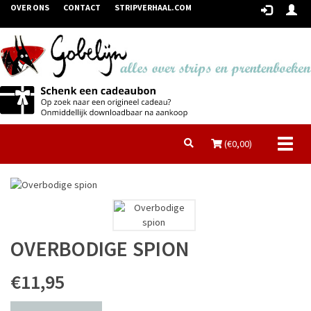
OVER ONS
CONTACT
STRIPVERHAAL.COM
Toggl
(€
0,00
)
naviga
OVERBODIGE SPION
€11,95