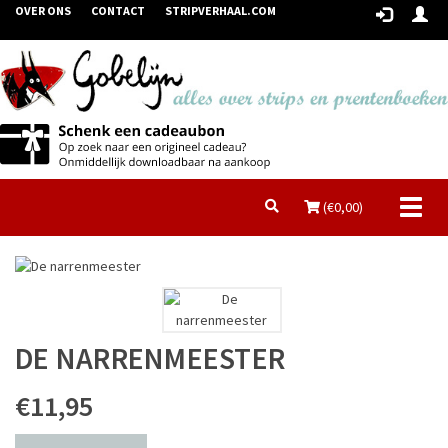
OVER ONS
CONTACT
STRIPVERHAAL.COM
Toggl
(€
0,00
)
naviga
DE NARRENMEESTER
€11,95