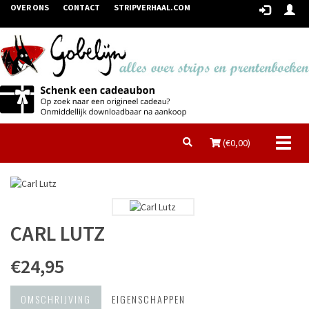
OVER ONS
CONTACT
STRIPVERHAAL.COM
Toggl
(€
0,00
)
naviga
CARL LUTZ
€24,95
OMSCHRIJVING
EIGENSCHAPPEN