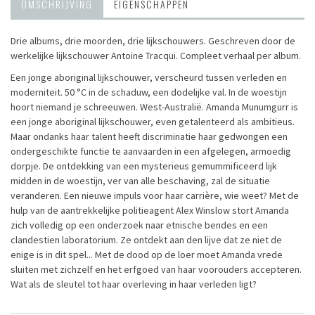
OMSCHRIJVING
EIGENSCHAPPEN
Drie albums, drie moorden, drie lijkschouwers. Geschreven door de
werkelijke lijkschouwer Antoine Tracqui. Compleet verhaal per album.
Een jonge aboriginal lijkschouwer, verscheurd tussen verleden en
moderniteit. 50 °C in de schaduw, een dodelijke val. In de woestijn
hoort niemand je schreeuwen. West-Australië. Amanda Munumgurr is
een jonge aboriginal lijkschouwer, even getalenteerd als ambitieus.
Maar ondanks haar talent heeft discriminatie haar gedwongen een
ondergeschikte functie te aanvaarden in een afgelegen, armoedig
dorpje. De ontdekking van een mysterieus gemummificeerd lijk
midden in de woestijn, ver van alle beschaving, zal de situatie
veranderen. Een nieuwe impuls voor haar carrière, wie weet? Met de
hulp van de aantrekkelijke politieagent Alex Winslow stort Amanda
zich volledig op een onderzoek naar etnische bendes en een
clandestien laboratorium. Ze ontdekt aan den lijve dat ze niet de
enige is in dit spel... Met de dood op de loer moet Amanda vrede
sluiten met zichzelf en het erfgoed van haar voorouders accepteren.
Wat als de sleutel tot haar overleving in haar verleden ligt?