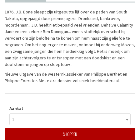
1876, J.B. Bone sleept zijn uitgeputte lijf over de paden van South
Dakota, opgejaagd door premiejagers. Dronkaard, bankrover,
moordenaar... J.B. heeft niet bepaald veel vrienden. Behalve Calamity
Jane en een zekere Ben Donnigan... wiens stoffelijk overschot hij
vervoert om zijn belofte na te komen om hem naast zijn geliefde te
begraven. Om het nog erger te maken, ontmoet hij onderweg Mozes,
een zwijgzame jongen die hem hardnekkig volgt. Het is moeilijk om
aan zijn achtervolgers te ontsnappen met een doodskist en een
doofstomme jongen op sleeptouw...
Nieuwe uitgave van de westernklassieker van Philippe Berthet en
Philippe Foerster. Met extra dossier vol uniek beeldmateriaal.
Aantal
1
SHOPPEN