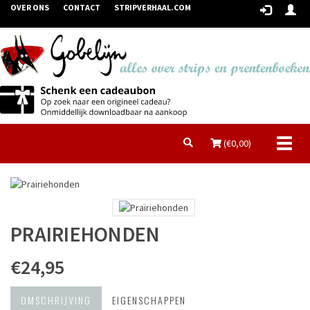
OVER ONS
CONTACT
STRIPVERHAAL.COM
Toggl
(€
0,00
)
naviga
PRAIRIEHONDEN
€24,95
OMSCHRIJVING
EIGENSCHAPPEN