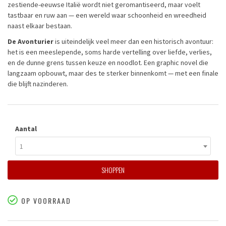
zestiende-eeuwse Italië wordt niet geromantiseerd, maar voelt
tastbaar en ruw aan — een wereld waar schoonheid en wreedheid
naast elkaar bestaan.
De Avonturier
is uiteindelijk veel meer dan een historisch avontuur:
het is een meeslepende, soms harde vertelling over liefde, verlies,
en de dunne grens tussen keuze en noodlot. Een graphic novel die
langzaam opbouwt, maar des te sterker binnenkomt — met een finale
die blijft nazinderen.
Aantal
1
SHOPPEN
OP VOORRAAD