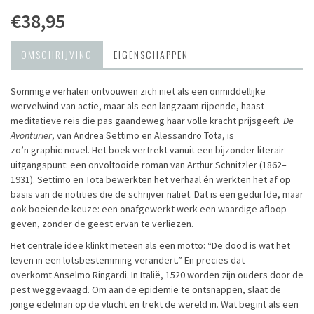
€38,95
OMSCHRIJVING
EIGENSCHAPPEN
Sommige verhalen ontvouwen zich niet als een onmiddellijke
wervelwind van actie, maar als een langzaam rijpende, haast
meditatieve reis die pas gaandeweg haar volle kracht prijsgeeft.
De
Avonturier
, van Andrea Settimo en Alessandro Tota, is
zo’n graphic novel. Het boek vertrekt vanuit een bijzonder literair
uitgangspunt: een onvoltooide roman van Arthur Schnitzler (1862–
1931). Settimo en Tota bewerkten het verhaal én werkten het af op
basis van de notities die de schrijver naliet. Dat is een gedurfde, maar
ook boeiende keuze: een onafgewerkt werk een waardige afloop
geven, zonder de geest ervan te verliezen.
Het centrale idee klinkt meteen als een motto: “De dood is wat het
leven in een lotsbestemming verandert.” En precies dat
overkomt Anselmo Ringardi. In Italië, 1520 worden zijn ouders door de
pest weggevaagd. Om aan de epidemie te ontsnappen, slaat de
jonge edelman op de vlucht en trekt de wereld in. Wat begint als een