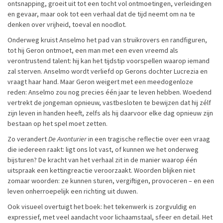
ontsnapping, groeit uit tot een tocht vol ontmoetingen, verleidingen
en gevaar, maar ook tot een verhaal dat de tijd neemt om na te
denken over vrijheid, toeval en noodlot.
Onderweg kruist Anselmo het pad van struikrovers en randfiguren,
tot hij Geron ontmoet, een man met een even vreemd als
verontrustend talent: hij kan het tijdstip voorspellen waarop iemand
zal sterven. Anselmo wordt verliefd op Gerons dochter Lucrezia en
vraagt haar hand. Maar Geron weigert met een meedogenloze
reden: Anselmo zou nog precies één jaar te leven hebben. Woedend
vertrekt de jongeman opnieuw, vastbesloten te bewijzen dat hij zélf
zijn leven in handen heeft, zelfs als hij daarvoor elke dag opnieuw zijn
bestaan op het spel moet zetten.
Zo verandert
De Avonturier
in een tragische reflectie over een vraag
die iedereen raakt: ligt ons lot vast, of kunnen we het onderweg
bijsturen? De kracht van het verhaal zit in de manier waarop één
uitspraak een kettingreactie veroorzaakt. Woorden blijken niet
zomaar woorden: ze kunnen sturen, vergiftigen, provoceren – en een
leven onherroepelijk een richting uit duwen.
Ook visueel overtuigt het boek: het tekenwerk is zorgvuldig en
expressief, met veel aandacht voor lichaamstaal, sfeer en detail. Het