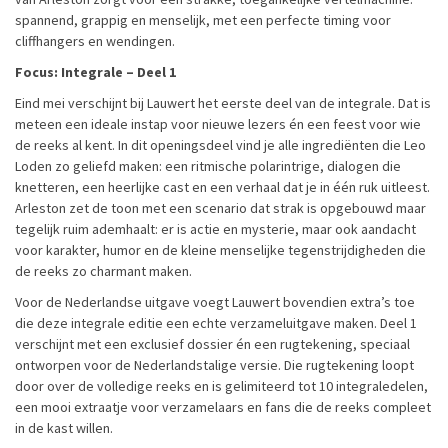
spannend, grappig en menselijk, met een perfecte timing voor
cliffhangers en wendingen.
Focus: Integrale – Deel 1
Eind mei verschijnt bij Lauwert het eerste deel van de integrale. Dat is
meteen een ideale instap voor nieuwe lezers én een feest voor wie
de reeks al kent. In dit openingsdeel vind je alle ingrediënten die Leo
Loden zo geliefd maken: een ritmische polarintrige, dialogen die
knetteren, een heerlijke cast en een verhaal dat je in één ruk uitleest.
Arleston zet de toon met een scenario dat strak is opgebouwd maar
tegelijk ruim ademhaalt: er is actie en mysterie, maar ook aandacht
voor karakter, humor en de kleine menselijke tegenstrijdigheden die
de reeks zo charmant maken.
Voor de Nederlandse uitgave voegt Lauwert bovendien extra’s toe
die deze integrale editie een echte verzameluitgave maken. Deel 1
verschijnt met een exclusief dossier én een rugtekening, speciaal
ontworpen voor de Nederlandstalige versie. Die rugtekening loopt
door over de volledige reeks en is gelimiteerd tot 10 integraledelen,
een mooi extraatje voor verzamelaars en fans die de reeks compleet
in de kast willen.