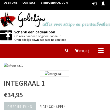
OVER ONS
CONTACT
STRIPVERHAAL.COM
Toggl
(€
0,00
)
naviga
INTEGRAAL 1
€34,95
OMSCHRIJVING
EIGENSCHAPPEN