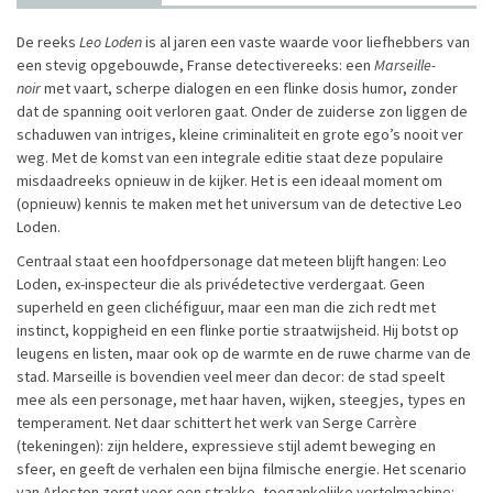
De reeks
Leo Loden
is al jaren een vaste waarde voor liefhebbers van
een stevig opgebouwde, Franse detectivereeks: een
Marseille-
noir
met vaart, scherpe dialogen en een flinke dosis humor, zonder
dat de spanning ooit verloren gaat. Onder de zuiderse zon liggen de
schaduwen van intriges, kleine criminaliteit en grote ego’s nooit ver
weg. Met de komst van een integrale editie staat deze populaire
misdaadreeks opnieuw in de kijker. Het is een ideaal moment om
(opnieuw) kennis te maken met het universum van de detective Leo
Loden.
Centraal staat een hoofdpersonage dat meteen blijft hangen: Leo
Loden, ex-inspecteur die als privédetective verdergaat. Geen
superheld en geen clichéfiguur, maar een man die zich redt met
instinct, koppigheid en een flinke portie straatwijsheid. Hij botst op
leugens en listen, maar ook op de warmte en de ruwe charme van de
stad. Marseille is bovendien veel meer dan decor: de stad speelt
mee als een personage, met haar haven, wijken, steegjes, types en
temperament. Net daar schittert het werk van Serge Carrère
(tekeningen): zijn heldere, expressieve stijl ademt beweging en
sfeer, en geeft de verhalen een bijna filmische energie. Het scenario
van Arleston zorgt voor een strakke, toegankelijke vertelmachine: