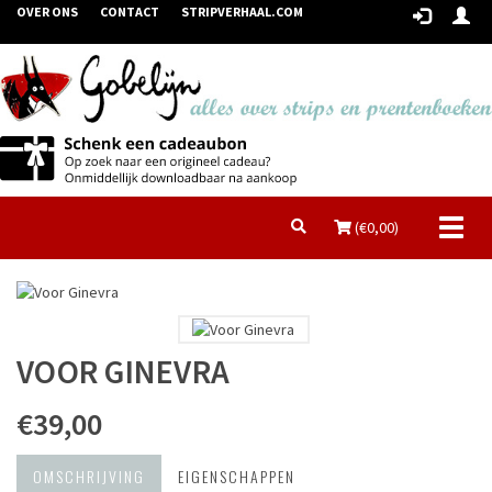
OVER ONS
CONTACT
STRIPVERHAAL.COM
Toggl
(€
0,00
)
naviga
VOOR GINEVRA
€39,00
OMSCHRIJVING
EIGENSCHAPPEN