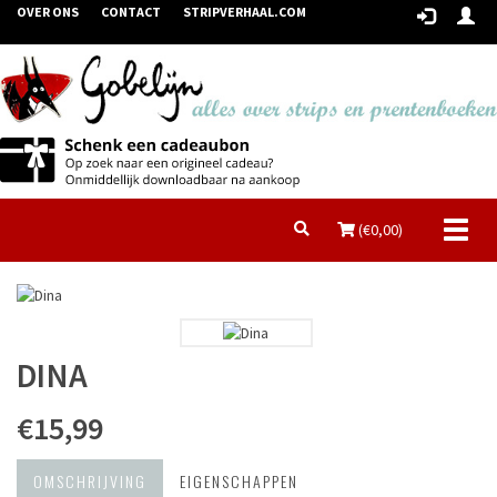
OVER ONS
CONTACT
STRIPVERHAAL.COM
Toggl
(€
0,00
)
naviga
DINA
€15,99
OMSCHRIJVING
EIGENSCHAPPEN