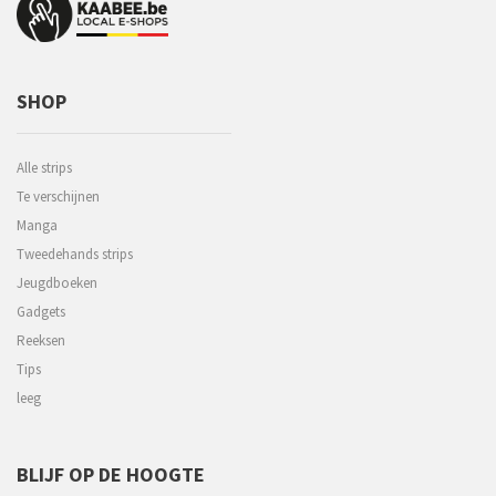
SHOP
Alle strips
Te verschijnen
Manga
Tweedehands strips
Jeugdboeken
Gadgets
Reeksen
Tips
leeg
BLIJF OP DE HOOGTE