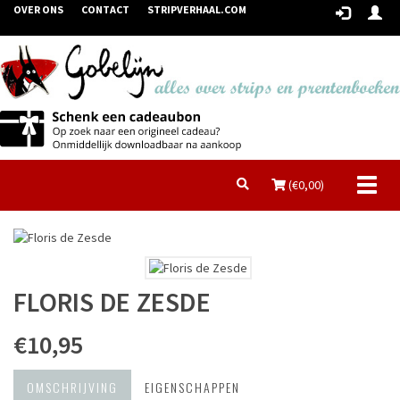
OVER ONS
CONTACT
STRIPVERHAAL.COM
Toggl
(€
0,00
)
naviga
FLORIS DE ZESDE
€10,95
OMSCHRIJVING
EIGENSCHAPPEN