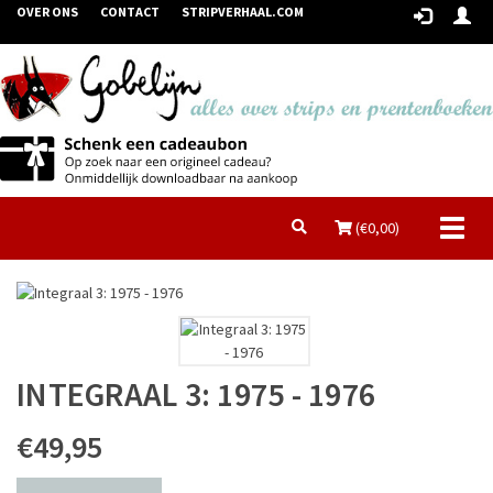
OVER ONS
CONTACT
STRIPVERHAAL.COM
Toggl
(€
0,00
)
naviga
INTEGRAAL 3: 1975 - 1976
€49,95