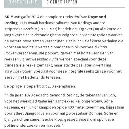
OMSCHRIJVING
EIGENSCHAPPEN
BD Must
gaf in 2014 de complete reeks
Jari
van
Raymond
Reding
uit in twaalf hardcoveralbums. Van Redings andere
stripreeks
Sectie R
(1971-1977) bundelt de uitgeverij nu alle korte en
lange verhalen in chronologische volgorde in vier integrales waarvan
de eerste twee samen verschijnen. Dat is inclusief korte verhalen die
voorheen nooit zijn vertaald omdat ze in bijvoorbeeld
Tintin
Pocket
verschenen. Die pocketuitgaven met korte verhalen van
reeksen uit het weekblad
Kuifje
werden speciaal voor deze
trimestriële reeks gemaakt, maar startte pas later in vertaling
als
Kuifje Pocket
. Speciaal voor deze integrale reeks zijn ze voor het
eerst in het Nederlands te lezen.
De oplage is beperkt tot 250 exemplaren.
"In de jaren 1970 bedacht Raymond Reding, de tekenaar van
Jari
,
voor het weekblad
Kuifje
een aantrekkelijke jonge vrouw, Sofie
Ravenna, een junior kampioen op de 400 meter zwemmen, bijgestaan
door atleet Django Riva en voormalig worstelaar Oompje. Sofie en
Django richten samen Sectie R op, gespecialiseerd in sportieve
politie-onderzoeken en raadsels!"