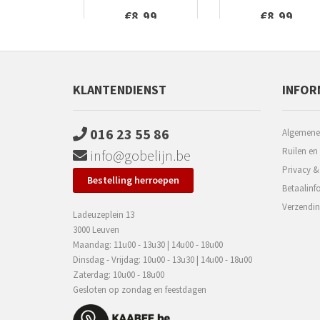
€8,99
€8,99
KLANTENDIENST
INFOR
016 23 55 86
Algemene
Ruilen en
info@gobelijn.be
Privacy &
Bestelling herroepen
Betaalinf
Verzendin
Ladeuzeplein 13
3000 Leuven
Maandag: 11u00 - 13u30 | 14u00 - 18u00
Dinsdag - Vrijdag: 10u00 - 13u30 | 14u00 - 18u00
Zaterdag: 10u00 - 18u00
Gesloten op zondag en feestdagen