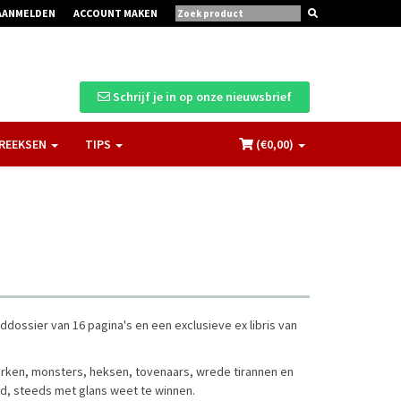
AANMELDEN
ACCOUNT MAKEN
Schrijf je in op onze nieuwsbrief
REEKSEN
TIPS
(€
0,00
)
ddossier van 16 pagina's en een exclusieve ex libris van
urken, monsters, heksen, tovenaars, wrede tirannen en
nd, steeds met glans weet te winnen.