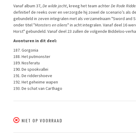
Vanaf album 37,
De wilde jacht
, kreeg het team achter
De Rode Ridde
definitief de reeks over en verzorgde hij zowel de scenario’s als
gebundeld in zeven integralen met als verzamelnaam "Sword and S
onder titel "
Monsters en aliens
" in acht integralen. Vanaf deel 16 we
Horst" gebundeld. Vanaf deel 23 zullen de volgende Biddeloo-verhale
Avonturen in dit deel:
187. Gorgonia
188. Het putmonster
189. Nosferatu
190. De spookvallei
191. De riddershoeve
192. Het geheime wapen
193. De schat van Carthago
NIET OP VOORRAAD