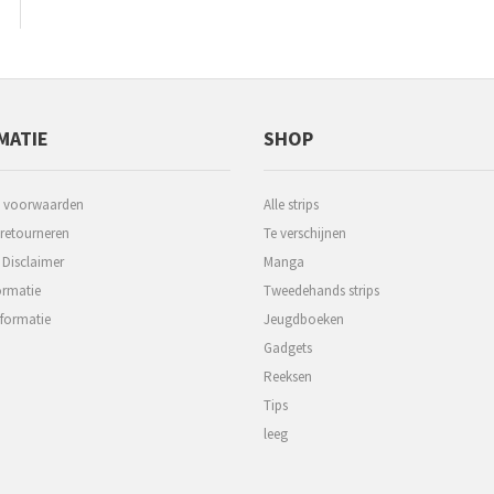
MATIE
SHOP
 voorwaarden
Alle strips
 retourneren
Te verschijnen
 Disclaimer
Manga
ormatie
Tweedehands strips
formatie
Jeugdboeken
Gadgets
Reeksen
Tips
leeg