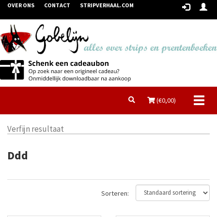
OVER ONS
CONTACT
STRIPVERHAAL.COM
Toggl
(€
0,00
)
naviga
Verfijn resultaat
Ddd
Sorteren: