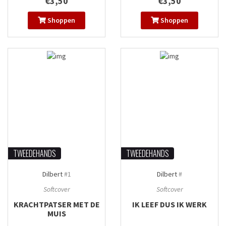
€3,50
€3,50
KAMERBRENG MIJ HET
HOOFD VAN WILLY VAN DE
POST-KAMER
Shoppen
Shoppen
TWEEDEHANDS
TWEEDEHANDS
Dilbert
#1
Dilbert
#
Softcover
Softcover
KRACHTPATSER MET DE
IK LEEF DUS IK WERK
MUIS