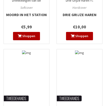
Drenkelingen van de
Drie Grijze Haren
#1
Metropolitain
#2
Softcover
Hardcover
MOORD IN HET STATION
DRIE GRIJZE HAREN
€5,99
€10,00
Shoppen
Shoppen
TWEEDEHANDS
TWEEDEHANDS