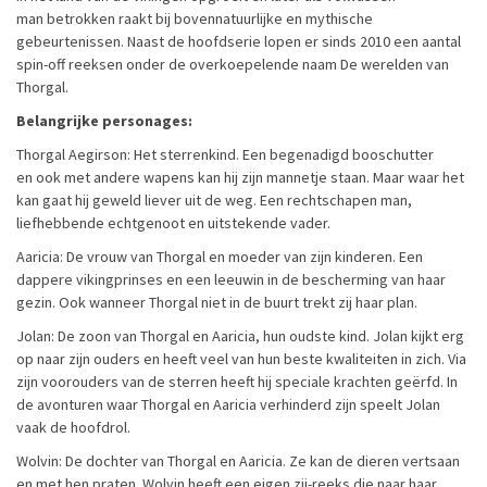
man betrokken raakt bij bovennatuurlijke en mythische
gebeurtenissen. Naast de hoofdserie lopen er sinds 2010 een aantal
spin-off reeksen onder de overkoepelende naam De werelden van
Thorgal.
Belangrijke personages:
Thorgal Aegirson: Het sterrenkind. Een begenadigd booschutter
en ook met andere wapens kan hij zijn mannetje staan. Maar waar het
kan gaat hij geweld liever uit de weg. Een rechtschapen man,
liefhebbende echtgenoot en uitstekende vader.
Aaricia: De vrouw van Thorgal en moeder van zijn kinderen. Een
dappere vikingprinses en een leeuwin in de bescherming van haar
gezin. Ook wanneer Thorgal niet in de buurt trekt zij haar plan.
Jolan: De zoon van Thorgal en Aaricia, hun oudste kind. Jolan kijkt erg
op naar zijn ouders en heeft veel van hun beste kwaliteiten in zich. Via
zijn voorouders van de sterren heeft hij speciale krachten geërfd. In
de avonturen waar Thorgal en Aaricia verhinderd zijn speelt Jolan
vaak de hoofdrol.
Wolvin: De dochter van Thorgal en Aaricia. Ze kan de dieren vertsaan
en met hen praten. Wolvin heeft een eigen zij-reeks die naar haar