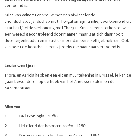
vernoemd is.
Kriss van Valnor: Een vrouw met een afwisselende
vriendschap/vijandschap met Thorgal en zijn familie, voortkomend uit
haar haat/liefde verhouding met Thorgal. Kriss is een sterke vrouw in
een wereld gecontroleerd door mannen maar laat zich daar nooit
door tegenhouden en maakt er meer dan eens zelf gebruik van. Ook
zij speelt de hoofdrol in een zij-reeks die naar haar vernoemd is.
Leuke weetjes:
Thoral en Aaricia hebben een eigen muurtekening in Brussel, je kan ze
gaan bewonderen op de hoek van het Aneessensplein en de
Kazernestraat.
Albums:
1 De ijskoningin 1980
2 Het eiland der bevroren zeeën 1980
3 Drie grijsaards in het land van Aran 1981