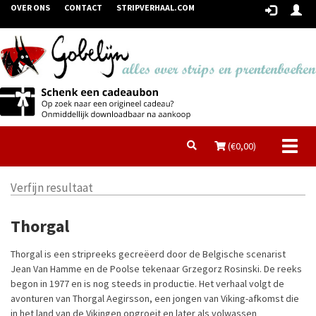
OVER ONS
CONTACT
STRIPVERHAAL.COM
Toggl
(€
0,00
)
naviga
Verfijn resultaat
Thorgal
Thorgal is een stripreeks gecreëerd door de Belgische scenarist
Jean Van Hamme en de Poolse tekenaar Grzegorz Rosinski. De reeks
begon in 1977 en is nog steeds in productie. Het verhaal volgt de
avonturen van Thorgal Aegirsson, een jongen van Viking-afkomst die
in het land van de Vikingen opgroeit en later als volwassen