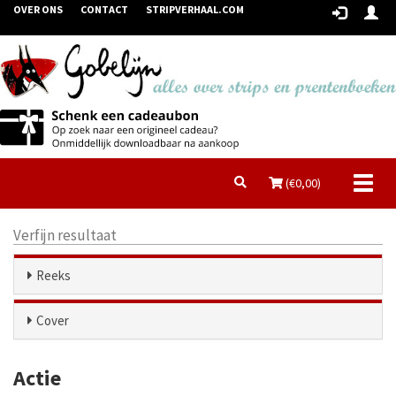
OVER ONS
CONTACT
STRIPVERHAAL.COM
Toggl
(€
0,00
)
naviga
Verfijn resultaat
Reeks
Cover
Actie