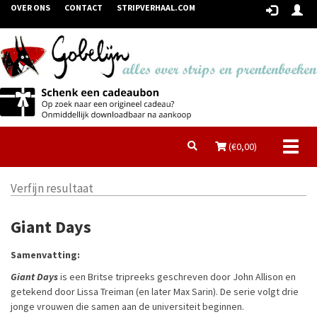
OVER ONS
CONTACT
STRIPVERHAAL.COM
Toggl
(€
0,00
)
naviga
Verfijn resultaat
Giant Days
Samenvatting:
Giant Days
is een Britse tripreeks geschreven door
John Allison
en
getekend door Lissa Treiman (en later Max Sarin). De serie volgt drie
jonge vrouwen die samen aan de universiteit beginnen.