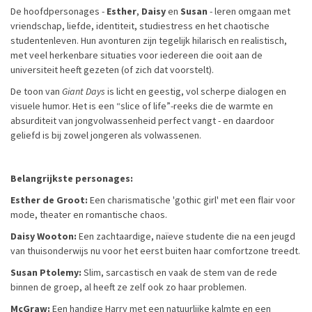
De hoofdpersonages -
Esther
,
Daisy
en
Susan
- leren omgaan met
vriendschap, liefde, identiteit, studiestress en het chaotische
studentenleven. Hun avonturen zijn tegelijk hilarisch en realistisch,
met veel herkenbare situaties voor iedereen die ooit aan de
universiteit heeft gezeten (of zich dat voorstelt).
De toon van
Giant Days
is licht en geestig, vol scherpe dialogen en
visuele humor. Het is een “slice of life”-reeks die de warmte en
absurditeit van jongvolwassenheid perfect vangt - en daardoor
geliefd is bij zowel jongeren als volwassenen.
Belangrijkste personages:
Esther de Groot:
Een charismatische 'gothic girl' met een flair voor
mode, theater en romantische chaos.
Daisy Wooton:
Een zachtaardige, naïeve studente die na een jeugd
van thuisonderwijs nu voor het eerst buiten haar comfortzone treedt.
Susan Ptolemy:
Slim, sarcastisch en vaak de stem van de rede
binnen de groep, al heeft ze zelf ook zo haar problemen.
McGraw:
Een handige Harry met een natuurlijke kalmte en een