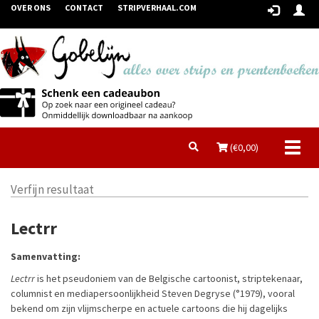
OVER ONS
CONTACT
STRIPVERHAAL.COM
Toggl
(€
0,00
)
naviga
Verfijn resultaat
Lectrr
Samenvatting:
Lectrr
is het pseudoniem van de Belgische cartoonist, striptekenaar,
columnist en mediapersoonlijkheid Steven Degryse (°1979), vooral
bekend om zijn vlijmscherpe en actuele cartoons die hij dagelijks