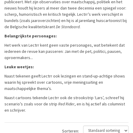
publiceert. Met zijn observaties over maatschappij, politiek en het
nieuws houdt hij lezers al meer dan twee decennia een spiegel voor:
scherp, humoristisch en kritisch tegelijk. Lectrr’s werk verschijnt in
bundels (zoals jaaroverzichten) en hij is al jarenlang huiscartoonist bij
de Belgische kwaliteitskrant
De Standaard
.
Belangrijkste personages:
Het werk van Lectrr kent geen vaste personages, wat betekent dat
iedereen de revue kan passeren: Jan met de pet, politici, pausen,
oproermakers...
Leuke weetjes:
Naast tekenen geeft Lectrr ook lezingen en stand-up-achtige shows
waarin hij spreekt over cartoons, vrije meningsuiting en
maatschappelijke thema’s.
Naast cartoons tekende Lectrr ook de strookstrip ‘Lars’, schreef hij
scenario’s zoals voor de strip
Red Rider
, en is hij actief als columnist
en schrijver.
Sorteren: