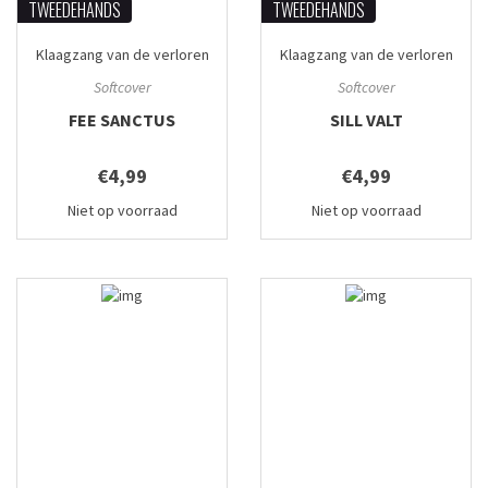
TWEEDEHANDS
TWEEDEHANDS
Klaagzang van de verloren
Klaagzang van de verloren
gewesten
#3
gewesten
#4
Softcover
Softcover
FEE SANCTUS
SILL VALT
€4,99
€4,99
Niet op voorraad
Niet op voorraad