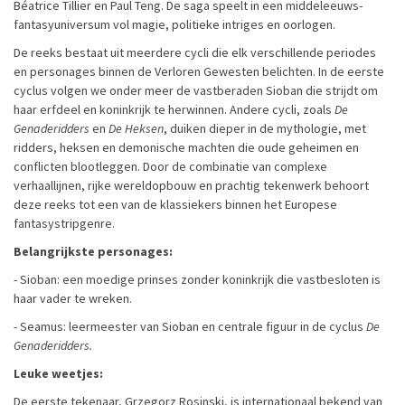
Béatrice Tillier en Paul Teng. De saga speelt in een middeleeuws-
fantasyuniversum vol magie, politieke intriges en oorlogen.
De reeks bestaat uit meerdere cycli die elk verschillende periodes
en personages binnen de Verloren Gewesten belichten. In de eerste
cyclus volgen we onder meer de vastberaden Sioban die strijdt om
haar erfdeel en koninkrijk te herwinnen. Andere cycli, zoals
De
Genaderidders
en
De Heksen
, duiken dieper in de mythologie, met
ridders, heksen en demonische machten die oude geheimen en
conflicten blootleggen. Door de combinatie van complexe
verhaallijnen, rijke wereldopbouw en prachtig tekenwerk behoort
deze reeks tot een van de klassiekers binnen het Europese
fantasystripgenre.
Belangrijkste personages:
- Sioban: een moedige prinses zonder koninkrijk die vastbesloten is
haar vader te wreken.
- Seamus: leermeester van Sioban en centrale figuur in de cyclus
De
Genaderidders.
Leuke weetjes:
De eerste tekenaar, Grzegorz Rosinski, is internationaal bekend van