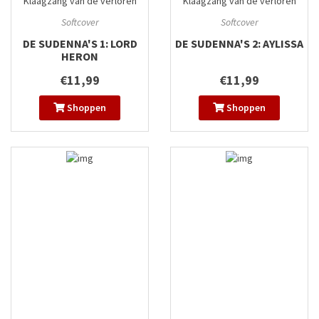
Klaagzang van de verloren
Klaagzang van de verloren
gewesten
#13
gewesten
#14
Softcover
Softcover
DE SUDENNA'S 1: LORD
DE SUDENNA'S 2: AYLISSA
HERON
€11,99
€11,99
Shoppen
Shoppen