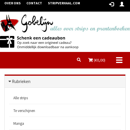
OVER ONS
CONTACT
STRIPVERHAAL.COM
Toggl
(€
0,00
)
naviga
Rubrieken
Alle strips
Te verschijnen
Manga