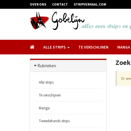
OVER ONS
CONTACT
STRIPVERHAAL.COM
ALLE STRIPS
TE VERSCHIJNEN
MANGA
Zoek
Rubrieken
Er w
Alle strips
Te verschijnen
Manga
Tweedehands strips