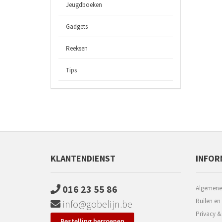
Jeugdboeken
Gadgets
Reeksen
Tips
KLANTENDIENST
INFOR
016 23 55 86
Algemene
Ruilen en
info@gobelijn.be
Privacy &
Bestelling herroepen