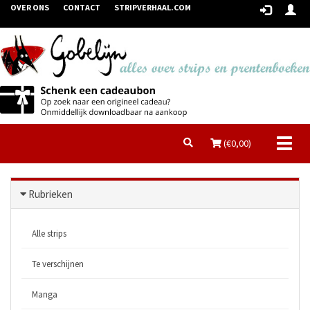
OVER ONS
CONTACT
STRIPVERHAAL.COM
Toggl
(€
0,00
)
naviga
Rubrieken
Alle strips
Te verschijnen
Manga