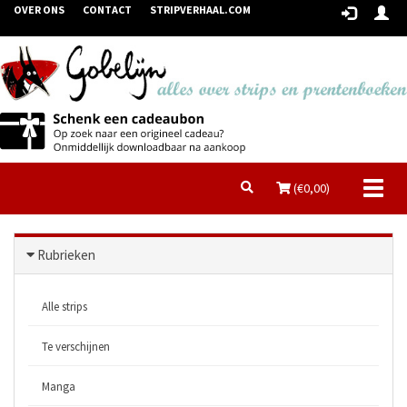
OVER ONS
CONTACT
STRIPVERHAAL.COM
Toggl
(€
0,00
)
naviga
Rubrieken
Alle strips
Te verschijnen
Manga