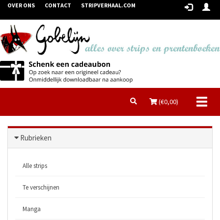
OVER ONS
CONTACT
STRIPVERHAAL.COM
Toggl
(€
0,00
)
naviga
Rubrieken
Alle strips
Te verschijnen
Manga