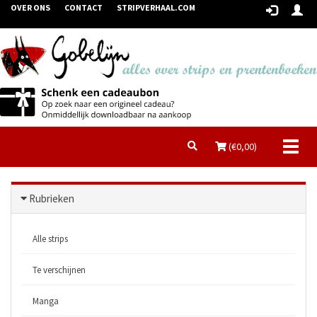
OVER ONS
CONTACT
STRIPVERHAAL.COM
Toggl
(€
0,00
)
naviga
Rubrieken
Alle strips
Te verschijnen
Manga