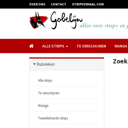
OVER ONS
CONTACT
STRIPVERHAAL.COM
ALLE STRIPS
TE VERSCHIJNEN
MANGA
Zoek
Rubrieken
Alle strips
Te verschijnen
Manga
Tweedehands strips