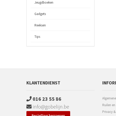
Jeugdboeken
Gadgets
Reeksen
Tips
KLANTENDIENST
INFOR
016 23 55 86
Algemene
Ruilen en
info@gobelijn.be
Privacy &
Bestelling herroepen