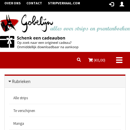
OVER ONS
CONTACT
STRIPVERHAAL.COM
Toggl
(€
0,00
)
naviga
Rubrieken
Alle strips
Te verschijnen
Manga