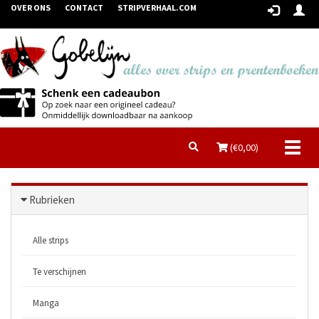
OVER ONS
CONTACT
STRIPVERHAAL.COM
Toggl
(€
0,00
)
naviga
Rubrieken
Alle strips
Te verschijnen
Manga