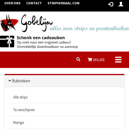
OVER ONS
CONTACT
STRIPVERHAAL.COM
Toggl
(€
0,00
)
naviga
Rubrieken
Alle strips
Te verschijnen
Manga