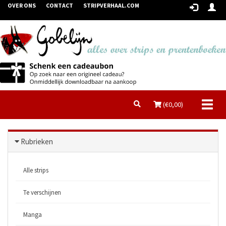
OVER ONS
CONTACT
STRIPVERHAAL.COM
Toggl
(€
0,00
)
naviga
Rubrieken
Alle strips
Te verschijnen
Manga