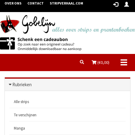
OVER ONS
CONTACT
STRIPVERHAAL.COM
Toggl
(€
0,00
)
naviga
Rubrieken
Alle strips
Te verschijnen
Manga