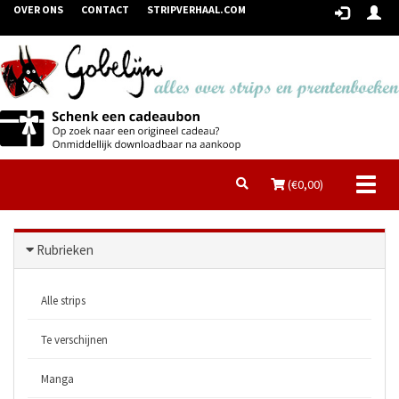
OVER ONS
CONTACT
STRIPVERHAAL.COM
Toggl
(€
0,00
)
naviga
Rubrieken
Alle strips
Te verschijnen
Manga