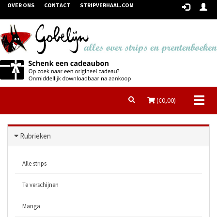
OVER ONS
CONTACT
STRIPVERHAAL.COM
Toggl
(€
0,00
)
naviga
Rubrieken
Alle strips
Te verschijnen
Manga